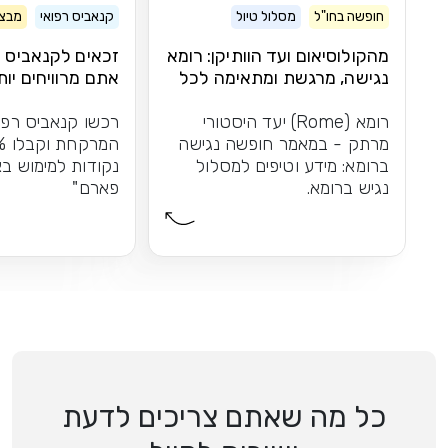
חופשה בחו"ל
מסלול טיול
קנאביס רפואי
מבצע
מהקולוסיאום ועד הוותיקן: רומא
זכאים לקנאביס ר
נגישה, מרגשת ומתאימה לכל
אתם מרוויחים יות
אחד
רומא (Rome) יעד היסטורי
רכשו קנאביס רפו
מרתק - במאמר חופשה נגישה
ברומא: מידע וטיפים למסלול
נקודות למימוש בא
נגיש ברומא.
פארם"
כל מה שאתם צריכים לדעת