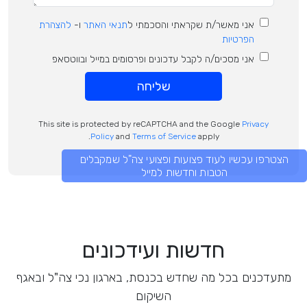
אני מאשר/ת שקראתי והסכמתי ל
תנאי האתר
ו-
להצהרת
הפרטיות
אני מסכים/ה לקבל עדכונים ופרסומים במייל ובווטסאפ
שליחה
This site is protected by reCAPTCHA and the Google
Privacy
Policy
and
Terms of Service
apply.
הצטרפו עכשיו לעוד פצועות ופצועי צה"ל שמקבלים
הטבות וחדשות למייל
חדשות ועידכונים
מתעדכנים בכל מה שחדש בכנסת, בארגון נכי צה"ל ובאגף
השיקום