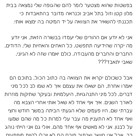
בפשטות שהוא מצטער לומר להם שהגופה שלי נמצאה בבית
מלון קטן וזול בתל אביב וכנראה מדובר בהתאבדות כי
תכננתי להשאיר את הצוואה על יד המיטה בה ימצאו אותי.
אני לא יודע אם ההורים שלי יעמדו בבשורה הזאת, אני יודע
מה יקרה שהידיעה תתפשט, כל האחים והאחיות שלי, הדודים,
החברים והחברים מהעבודה, כולם יאמרו שזה לא הגיוני,
שאבי יתאבד???
אבל כשכולם יקראו את הצוואה בה כתוב הכול, בתוכם הם
יאמרו אחרת, הם ישאלו את עצמם איך לא שמו לב לכל מיני
דברים, לכל מיני התנהגויות, היעלמויות ובעיקר שתיקות מוזרות
לאורך השנים. איך אף אחד לא שאל אותי אחרי הצבא מה
עברתי שם, היו פעמים שלא הגעתי הביתה במשך חודש וחצי
ואף אחד לא התעניין מה עבר עלי למרות כל מה שהם שמעו
על לבנון. אני לא מאשים אף אחד מהם, אולי גם אני הייתי נוהג
כך, אבל אני חושב שבתוך תוכם הם לא יוכלו להיות מופתעים