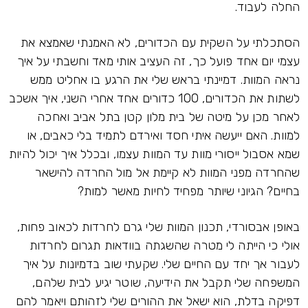
החלה לעבוד.
הסתכלתי על השקית עם הכדורים, לא האמנתי שאמצא את
עצמי יום אחד פועל כך, זה העציב אותי מאד וחשבתי על איך
נראה המוות. דמיינתי בראש שלי את הרגע בו אחליט ממש
לשתות את הכדורים, 100 כדורים אחד אחרי השני, איך אשכב
לאחר מכן על מיטה של בית מלון קטן בתל אביב ואחכה
למוות. האם ייעשה איתי חסד ואירדם לתמיד בלי כאבים, או
שמא אסבול ייסורי מוות עד המוות עצמו, ובכלל איך יכול להיות
שהחרדה מפני המוות לא קיימת אל מול החרדה להישאר
בחיים? הגיוני שיותר מפחיד לחיות מאשר למות?
באופן אבסורדי, תכנון המוות שלי גרם לחרדות לכאוב פחות,
אולי כי הייתה לי מטרה שהשגתה בוודאות תגרום לחרדות
לעבור אך יחד עם החיים שלי. שקעתי שוב בדמיונות על איך
המשפחה שלי תקבל את הידיעה, שוטר יגיע לבית שלהם,
דפיקה בדלת, הוא ישאל את ההורים שלי לזהותם ויאמר להם