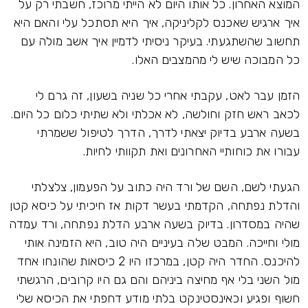
המוצא האחרון. כל אותו היום לא הייתי מרוכז, חשבתי רק על
איך ארגיש שאכנס לקליניקה, איך היא תסתכל עלי והאם היא
תחשוב שהשתגעתי. בעיקר ניסיתי לדמיין איך אשב מולה עם
כל המבוכה שיש לי מהמצבים האלו.
הזמן עבר לאט, עקבתי אחרי כל שניה בשעון, זה גרם לי
לכאב ראש חזק וחולשה, לא אכלתי ולא שתיתי כלום כל היום.
בשעה ארבע בדיוק יצאתי לדרך, הדרך לטיפול ששמרתי
עבורו את כוחותיי האחרונים ואת תקוותי לחיות.
הגעתי לשם, השם של ורד היה כתוב על הפעמון, צלצלתי
והדלת נפתחה, הקדמתי בעשר דקות אז חיכיתי על כיסא קטן
שהיה במסדרון. בדיוק בשעה ארבע הדלת נפתחה, ורד עמדה
מולי וחייכה. המבט שלה בעיניים היה טוב, היא הזמינה אותי
להיכנס. החדר היה קטן, במרכזו היו 2 כיסאות שהונחו אחד
מול השני בלי אף מחיצה ביניהם והם גם היו קרובים, הרגשתי
חשוף ופגיע וכאינסטינקט בלתי מודע דחפתי את הכיסא שלי