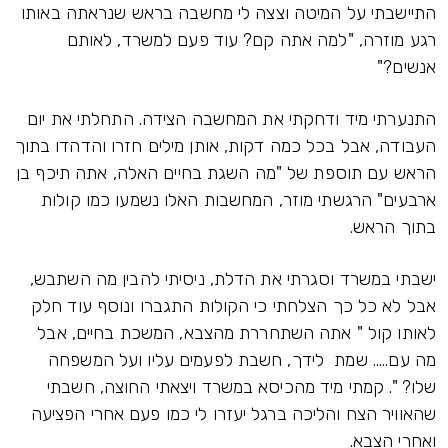
התיישבתי על המיטה וצצה לי מחשבה בראש שנראתה באותו
רגע מוזרה, "למה אתה קם? עוד פעם למשרד, לאותם
אנשים?"
התנערתי מיד ודחקתי את המחשבה הצידה. התחלתי את יום
העבודה, אבל בכל כמה דקות, אותן מילים חזרו והדהדו בתוך
הראש עם תוספת של "מה השגת בחיים האלה, אתה תיכף בן
ארבעים" הרגשתי מוזר, המחשבות האלו נשמעו כמו קולות
בתוך הראש.
ישבתי במשרד וסגרתי את הדלת, ניסיתי להבין מה השתבש,
אבל לא כל כך הצלחתי כי הקולות התגברו ונוסף עוד חלק
לאותו קול " אתה השתחררת מהצבא, המשכת בחיים, אבל
מה עם..... שמת לידך, חשבת לפעמים עליו ועל המשפחה
שלו? ". קמתי מיד מהכיסא במשרד ויצאתי החוצה, חשבתי
שהאוויר הצח והליכה ברגל יעזרו לי כמו פעם אחרי הפציעה
ואחרי הצבא.