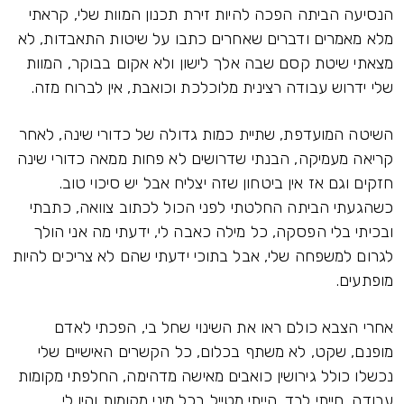
הנסיעה הביתה הפכה להיות זירת תכנון המוות שלי, קראתי
מלא מאמרים ודברים שאחרים כתבו על שיטות התאבדות, לא
מצאתי שיטת קסם שבה אלך לישון ולא אקום בבוקר, המוות
שלי ידרוש עבודה רצינית מלוכלכת וכואבת, אין לברוח מזה.
השיטה המועדפת, שתיית כמות גדולה של כדורי שינה, לאחר
קריאה מעמיקה, הבנתי שדרושים לא פחות ממאה כדורי שינה
חזקים וגם אז אין ביטחון שזה יצליח אבל יש סיכוי טוב.
כשהגעתי הביתה החלטתי לפני הכול לכתוב צוואה, כתבתי
ובכיתי בלי הפסקה, כל מילה כאבה לי, ידעתי מה אני הולך
לגרום למשפחה שלי, אבל בתוכי ידעתי שהם לא צריכים להיות
מופתעים.
אחרי הצבא כולם ראו את השינוי שחל בי, הפכתי לאדם
מופנם, שקט, לא משתף בכלום, כל הקשרים האישיים שלי
נכשלו כולל גירושין כואבים מאישה מדהימה, החלפתי מקומות
עבודה, חייתי לבד, הייתי מטייל בכל מיני מקומות והיו לי