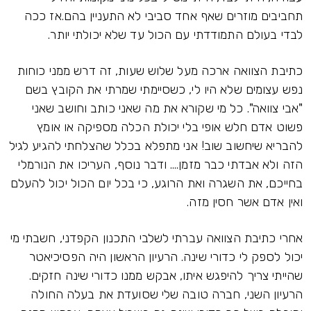
תחביבים מוזרים שאף אחד סביבי לא התעניין בהם.אז ככה
לבדי בעולם התמודדתי עם הכול עד שלא יכולתי יותר.
כתיבת הצוואה ארכה מעל שלוש שעות, זה דרש ממני כוחות
נפש עצומים שלא היו לי, כשסיימתי שמרתי את הקובץ בשם
"אבי צוואה". כל מי שקורא את מה שאני כותב וחושב שאני
פשוט אדם חלש אופי בלי יכולת הכלה מספיקה או אומץ
להבריא שיחשוב שוב! אני מתפלא בכלל שהצלחתי להגיע לגיל
הזה ולא אבדתי כבר מזמן.... ודבר נוסף, העריכו את הנורמלי
בחייכם, את השגרה ואת הרוגע, כי בכל יום הכול יכול להעלם
ואין אדם אשר חסין מזה.
אחרי כתיבת הצוואה עברתי לשלבי התכנון הקפדני, חשבתי מי
יכול לספק לי כדורי שינה. הרעיון הראשון היה הפסיכיאטר
שהייתי צריך להיפגש איתו, אבקש ממנו כדורי שינה חזקים.
הרעיון השני, חברה טובה שלי שסועדת את בעלה החולה