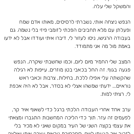
והמשקל שלי עלה.
הנפש ניצחה אותי, נשברתי לרסיסים, מאותו אדם שמח
ופעלתן עם מלא תחביבים הפכתי לזומבי פיזי בלי נשמה. גם
בעבודה הרגישו, ניסו לעזור לי, דיברו איתי ועודדו אבל לא ידעו
באמת מול מה אני מתמודד.
המצב שלי החמיר מיום ליום, וכמו שחשבתי שיקרה, הנפש
פגעה בגוף. זה החל בכאבי בטן מוזרים, עייפות לא רגילה
שהקשתה עלי אפילו ללכת, בחילות, צרבות וכאבי ראש
נוראיים.... ידעתי שמשהו אצלי לא בסדר, אבל לא היה אכפת
לי, רציתי למות.
ערב אחד אחרי העבודה הלכתי ברגל כדי לשאוף אויר קר,
לפעמים זה עזר. תוך כדי הליכה המחשבות התגברו ומצאתי
את עצמי בקצה השני של העיר במקום שאני לא מכיר בלי
לזכור איך הגעתי לשם. סחרחורת נוראית עצרה אותי ואילצה