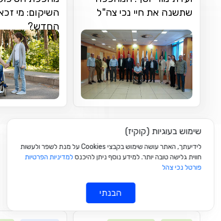
שתשנה את חיי נכי צה"ל
השיקום: מי זכא
החדש?
שימוש בעוגיות (קוקיז)
לידיעתך, האתר עושה שימוש בקבצי Cookies על מנת לשפר ולעשות
חווית גלישה טובה יותר. למידע נוסף ניתן להיכנס
למדיניות הפרטיות
זכויות שחשוב לדעת
פורטל נכי צהל
מידע חשוב שיסייע לך להכיר את הזכויות שלך ולממש אותן
הבנתי