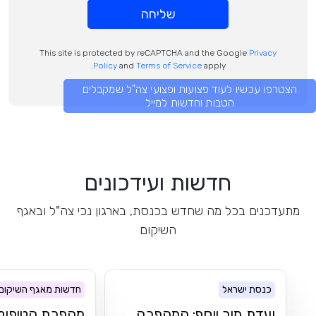
שליחה
This site is protected by reCAPTCHA and the Google
Privacy
Policy
and
Terms of Service
apply.
הצטרפו עכשיו לעוד פצועות ופצועי צה"ל שמקבלים
הטבות וחדשות למייל
חדשות ועידכונים
מתעדכנים בכל מה שחדש בכנסת, בארגון נכי צה"ל ובאגף
השיקום
כנסת ישראל
חדשות מאגף השיקום
ועדת מור יוסף: המהפכה
מהפכת הטיפולי