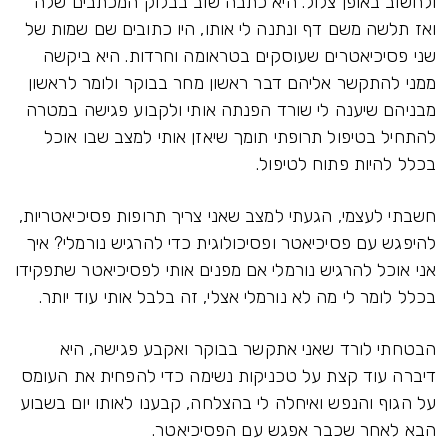
ולחשוב באופן צלול. היא כתבה שוב בבלוק המכתבים שלה
ואז תלשה משם דף ונתנה לי אותו, היו כתובים שם שמות של
שני פסיכיאטרים שעוסקים בטראומה וחרדות. היא ביקשה
ממני להתקשר אליהם דבר ראשון מחר בבוקר ולומר לראשון
מבניהם שיענה לי שורד הפנתה אותי ולקבוע פגישה במטרה
להתחיל בטיפול תרופתי תומך שיאזן אותי למצב שבו אוכל
בכלל להיות פתוח לטיפול.
חשבתי לעצמי, הגעתי למצב שאני צריך תרופות פסיכיאטריות,
להיפגש עם פסיכיאטר ופסיכולוגית כדי להרגיש נורמלי? איך
אני אוכל להרגיש נורמלי אם מפנים אותי לפסיכיאטר שתפקידו
בכלל לומר לי מה לא נורמלי אצלי, זה בלבל אותי עוד יותר.
הבטחתי לורד שאני אתקשר בבוקר ואקבע פגישה, היא
דיברה עוד קצת על טכניקות נשימה כדי להפחית את העומס
על הגוף והנפש ואיחלה לי בהצלחה, קבענו לאותו יום בשבוע
הבא לאחר שכבר אפגש עם הפסיכיאטר.