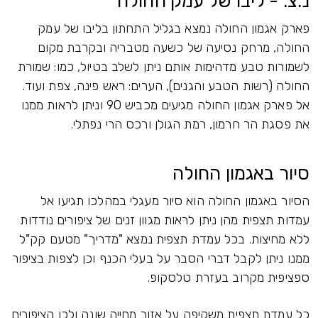
נ.צ. - ליבו של עמק החולה
פארק אגמון החולה נמצא בגליל התחתון בליבו של עמק
החולה, מרחק נסיעה של כשעה מטבריה ובקרבת מקום
לשמורות טבע מדהימות אותם ניתן לשלב בטיול, כמו: שמורת
החולה (רשות הטבע והגנים), הערים: ראש פינה, צפת ועוד.
אל פארק אגמון החולה מגיעים מכביש 90 וניתן לראות ממנו
את פסגת הר חרמון, רמת הגולן ורכס הרי נפתלי.
סיור באגמון החולה
הסיור באגמון החולה הוא סיור מעגלי במהלכו תגיעו אל
עמדות תצפית מהן ניתן לראות מגוון זנים של ציפורים נודדות
ללא מחיצות. בכל עמדת תצפית נמצא "מדריך" מטעם קק"ל
ממנו ניתן לקבל דברי הסבר על בעלי הכנף וכן לצפות בציפור
ספציפית מקרוב בעזרת טלסקופ.
כל עמדת תצפית משקיפה על אזור מחייה שונה ולכן הציפורים