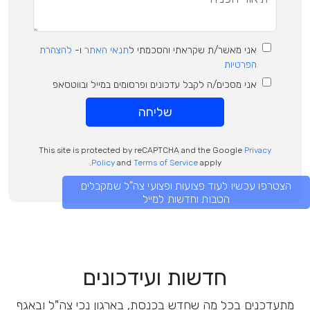
אני מאשר/ת שקראתי והסכמתי ל
תנאי האתר
ו-
להצהרת
הפרטיות
אני מסכים/ה לקבל עדכונים ופרסומים במייל ובווטסאפ
שליחה
This site is protected by reCAPTCHA and the Google
Privacy
Policy
and
Terms of Service
apply.
הצטרפו עכשיו לעוד פצועות ופצועי צה"ל שמקבלים
הטבות וחדשות למייל
חדשות ועידכונים
מתעדכנים בכל מה שחדש בכנסת, בארגון נכי צה"ל ובאגף