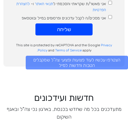
אני מאשר/ת שקראתי והסכמתי ל
תנאי האתר
ו-
להצהרת
הפרטיות
אני מסכים/ה לקבל עדכונים ופרסומים במייל ובווטסאפ
שליחה
This site is protected by reCAPTCHA and the Google
Privacy
Policy
and
Terms of Service
apply.
הצטרפו עכשיו לעוד פצועות ופצועי צה"ל שמקבלים
הטבות וחדשות למייל
חדשות ועידכונים
מתעדכנים בכל מה שחדש בכנסת, בארגון נכי צה"ל ובאגף
השיקום