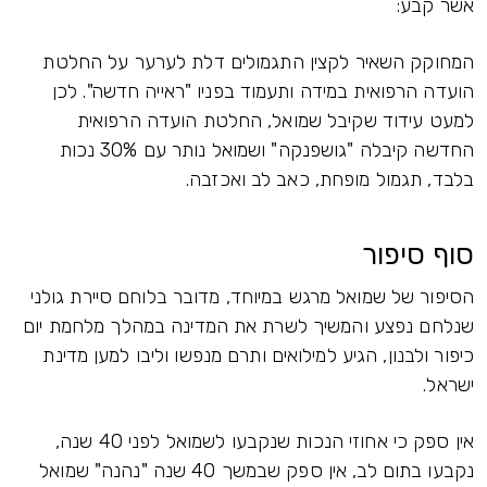
אשר קבע:
המחוקק השאיר לקצין התגמולים דלת לערער על החלטת
הועדה הרפואית במידה ותעמוד בפניו "ראייה חדשה". לכן
למעט עידוד שקיבל שמואל, החלטת הועדה הרפואית
החדשה קיבלה "גושפנקה" ושמואל נותר עם 30% נכות
בלבד, תגמול מופחת, כאב לב ואכזבה.
סוף סיפור
הסיפור של שמואל מרגש במיוחד, מדובר בלוחם סיירת גולני
שנלחם נפצע והמשיך לשרת את המדינה במהלך מלחמת יום
כיפור ולבנון, הגיע למילואים ותרם מנפשו וליבו למען מדינת
ישראל.
אין ספק כי אחוזי הנכות שנקבעו לשמואל לפני 40 שנה,
נקבעו בתום לב, אין ספק שבמשך 40 שנה "נהנה" שמואל